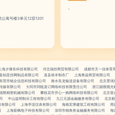
-
寓号楼3单元12层1201
上海夕康良科技有限公司
河北瑞控商贸有限公司
成都市天一佳体育
县铂亚丝网制品有限公司
道县裕丰制衣厂
上海奥焱商贸有限公司
东莞市铭企信息科技有限公司
衡水良龙输送设备有限公司
北京昱珧
传媒有限公司
大同市同瓯直订网络科技有限责任公司
浙江靓视视光
德斯精密机械有限公司
攀枝花市开心一购网络科技有限公司
北京壹
司
中山益明制冷工程有限公司
九江元源金融服务有限公司
北京
技有限公司
上海亭谊仪表有限公司
海南宏厚建筑工程有限公司
周
司
上海薪枫电子科技有限公司
深圳市独角兽金融服务有限公司
海